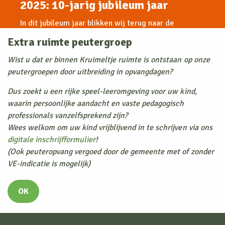
2025: 10-jarig jubileum jaar
In dit jubileum jaar blikken wij terug naar de
ontwikkelingen die we als organisatie de afgelopen
Extra ruimte peutergroep
10 jaar doorgemaakt hebben.
We hebben inmiddels 200 kinderen met een opvang
Wist u dat er binnen Kruimeltje ruimte is ontstaan op onze
overeenkomst. Hiervan zijn 2 kinderen, die wij al 10
peutergroepen door uitbreiding in opvangdagen?
jaar, met veel liefde opvangen.
Dus zoekt u een rijke speel-leeromgeving voor uw kind,
Onze organisatie is uitgebreid naar 25
waarin persoonlijke aandacht en vaste pedagogisch
medewerkers, waarvan 2 medewerkers hun 10-jarig
professionals vanzelfsprekend zijn?
jubileum vieren binnen Kruimeltje. Dit bereiken wij,
Wees welkom om uw kind vrijblijvend in te schrijven via ons
door een verbinding aan te gaan met al onze
digitale inschrijfformulier
!
medewerkers en ze mee te nemen in de
(Ook peuteropvang vergoed door de gemeente met of zonder
ontwikkelingen die wij als organisatie doormaken.
VE-indicatie is mogelijk)
De menselijke maat, met oog voor ieders
persoonlijke mogelijkheden is daarin een belangrijk
OK
uitgangspunt.
We beschikken binnen onze huidige locatie over, 4
KDV stamgroepen en 3 BSO stamgroepen. Binnen