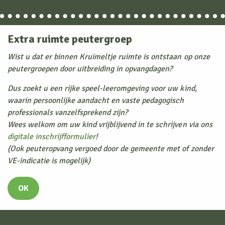
Extra ruimte peutergroep
Home
Wist u dat er binnen Kruimeltje ruimte is ontstaan op onze
Blog
peutergroepen door uitbreiding in opvangdagen?
Kindercentrum Kruimeltje
Dus zoekt u een rijke speel-leeromgeving voor uw kind,
waarin persoonlijke aandacht en vaste pedagogisch
Kindercentrum Kruimeltje te Delfzijl,
professionals vanzelfsprekend zijn?
met oog voor de natuur. Kleinschalig en
Wees welkom om uw kind vrijblijvend in te schrijven via ons
persoonlijk. Betaalbaar voor elke beurs.
digitale inschrijfformulier
!
(Ook peuteropvang vergoed door de gemeente met of zonder
VE-indicatie is mogelijk)
Contact
OK
Kindercentrum Kruimeltje
Noordsingel 1
9934AK Delfzijl