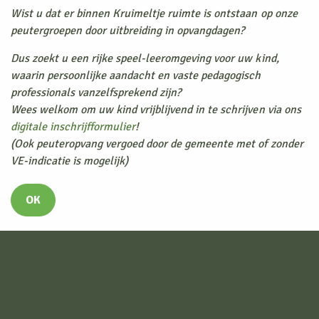
Telefoonnummer
05 96 56 85 00
Wist u dat er binnen Kruimeltje ruimte is ontstaan op onze
Bij geen gehoor
06 29 49 07 74
peutergroepen door uitbreiding in opvangdagen?
E-mail
Dus zoekt u een rijke speel-leeromgeving voor uw kind,
info@kindercentrumkruimeltje.nl
waarin persoonlijke aandacht en vaste pedagogisch
professionals vanzelfsprekend zijn?
Wees welkom om uw kind vrijblijvend in te schrijven via ons
Openingstijden
digitale inschrijfformulier
!
(Ook peuteropvang vergoed door de gemeente met of zonder
Ma
06:30 - 18:30
VE-indicatie is mogelijk)
Di
06:30 - 18:30
Wo
06:30 - 18:30
OK
Do
06:30 - 18:30
Vr
06:30 - 18:30
Za
gesloten
Zo
gesloten