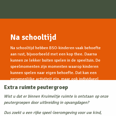
Na schooltijd
Na schooltijd hebben BSO-kinderen vaak behoefte
aan rust, bijvoorbeeld met een kop thee. Daarna
kunnen ze lekker buiten spelen in de speeltuin. De
speelmomenten zijn momenten waarop kinderen
kunnen spelen naar eigen behoefte. Dat kan een
gezamenlijke activiteit zijn, maar ook individueel
spel. We willen dat de opvang een leuke plek is
Extra ruimte peutergroep
waar kinderen zich kunnen ontspannen, maar ook
Wist u dat er binnen Kruimeltje ruimte is ontstaan op onze
waar ze worden uitgedaagd in hun vaardigheden.
peutergroepen door uitbreiding in opvangdagen?
Bijvoorbeeld door te laten zien hoe ze zelf hun
schoenen kunnen strikken en daardoor zelf hun
Dus zoekt u een rijke speel-leeromgeving voor uw kind,